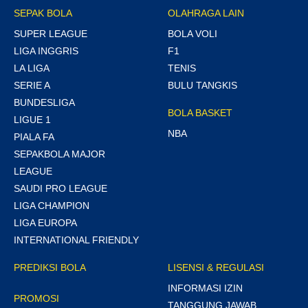
SEPAK BOLA
OLAHRAGA LAIN
SUPER LEAGUE
BOLA VOLI
LIGA INGGRIS
F1
LA LIGA
TENIS
SERIE A
BULU TANGKIS
BUNDESLIGA
BOLA BASKET
LIGUE 1
NBA
PIALA FA
SEPAKBOLA MAJOR
LEAGUE
SAUDI PRO LEAGUE
LIGA CHAMPION
LIGA EUROPA
INTERNATIONAL FRIENDLY
PREDIKSI BOLA
LISENSI & REGULASI
INFORMASI IZIN
PROMOSI
TANGGUNG JAWAB