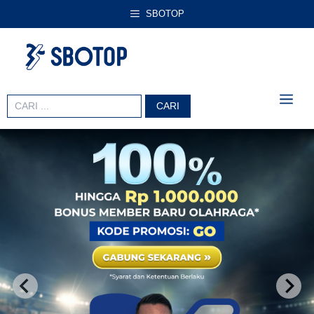
Langsung
SBOTOP
ke
isi
ME
Search
for: