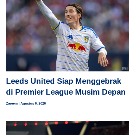
Leeds United Siap Menggebrak
di Premier League Musim Depan
Zareem
|
Agustus 6, 2026