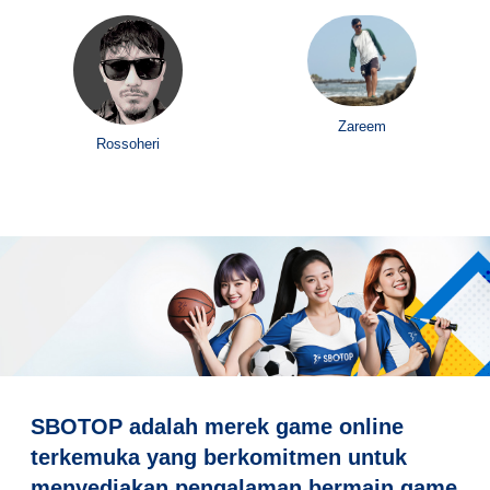
Zareem
Rossoheri
SBOTOP adalah merek game online
terkemuka yang berkomitmen untuk
menyediakan pengalaman bermain game