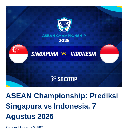
ASEAN Championship: Prediksi
Singapura vs Indonesia, 7
Agustus 2026
Zareem
|
Agustus 5, 2026