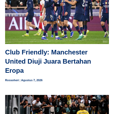
Club Friendly: Manchester
United Diuji Juara Bertahan
Eropa
Rossoheri
|
Agustus 7, 2026